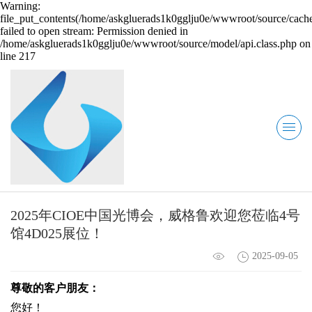
Warning:
file_put_contents(/home/askgluerads1k0gglju0e/wwwroot/source/cache
failed to open stream: Permission denied in
/home/askgluerads1k0gglju0e/wwwroot/source/model/api.class.php on
line 217
2025年CIOE中国光博会，威格鲁欢迎您莅临4号
馆4D025展位！
2025-09-05
尊敬的客户朋友：
您好！