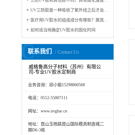
三防UV胶和其他胶不同，具有固化速度和深度佳，反应可控
UV三防胶是一种吸收了紫外线之后才会发生固化的树脂，在很多领域都有应用
医疗用UV胶水的组成成分有哪些？跟其它的胶水有何不同？
如何适当地确定UV胶水的固化时间
C
联系我们
Contact Us
威格鲁高分子材料（苏州）有限公
司-专业UV胶水定制商
业务咨询：邱小姐15298860568
电话：0512-55007111
网址：www.uvglue.cn
地址：昆山玉杨路昆山国际模具制造城二
期D6-3栋