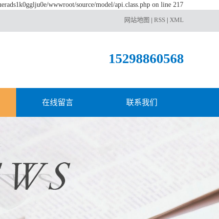
luerads1k0gglju0e/wwwroot/source/model/api.class.php on line 217
网站地图
|
RSS
|
XML
15298860568
在线留言
联系我们