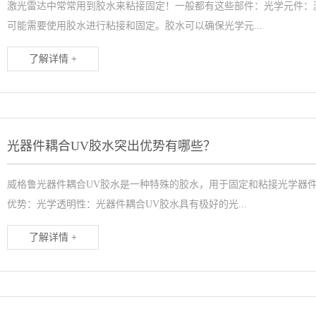
激光雷达中常常用到胶水来粘接固定！一般都有这些部件：光学元件：
可能需要使用胶水进行粘接和固定。胶水可以确保光学元...
了解详情 +
光器件耦合UV胶水突出优势有哪些？
威格鲁光器件耦合UV胶水是一种特殊的胶水，用于固定和粘接光学器
优势：光学透明性：光器件耦合UV胶水具有极好的光...
了解详情 +