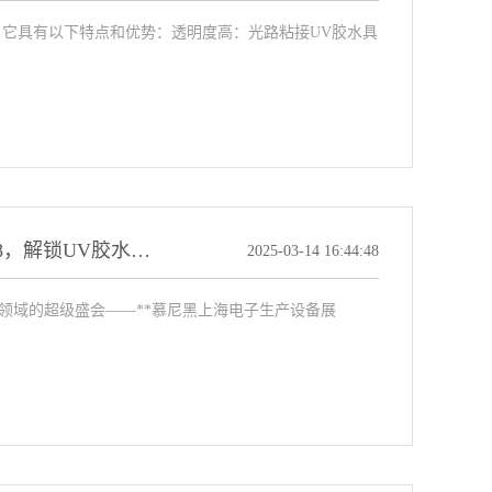
。它具有以下特点和优势：透明度高：光路粘接UV胶水具
威格鲁高分子诚邀莅临 | 2025慕尼黑上海电子展W1.1828，解锁UV胶水尖端科技！
2025-03-14 16:44:48
子制造领域的超级盛会——**慕尼黑上海电子生产设备展