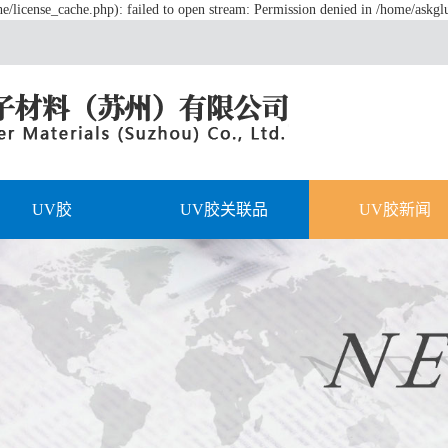
/license_cache.php): failed to open stream: Permission denied in /home/askg
UV胶
UV胶关联品
UV胶新闻