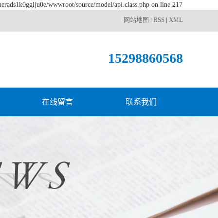
luerads1k0gglju0e/wwwroot/source/model/api.class.php on line 217
网站地图
|
RSS
|
XML
15298860568
在线留言
联系我们