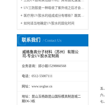
三防UV胶和其他胶不同，具有固化速度和深度佳，反应可控
UV三防胶是一种吸收了紫外线之后才会发生固化的树脂，在很多领域都有应用
医疗用UV胶水的组成成分有哪些？跟其它的胶水有何不同？
如何适当地确定UV胶水的固化时间
C
联系我们
Contact Us
威格鲁高分子材料（苏州）有限公
司-专业UV胶水定制商
业务咨询：邱小姐15298860568
电话：0512-55007111
网址：www.uvglue.cn
五
六
地址：昆山玉杨路昆山国际模具制造城二
期D6-3栋
七