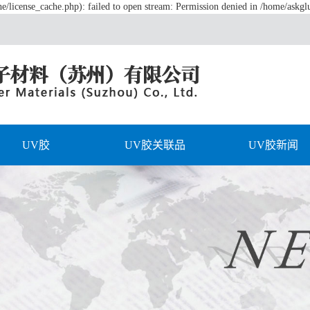
/license_cache.php): failed to open stream: Permission denied in /home/askg
UV胶
UV胶关联品
UV胶新闻