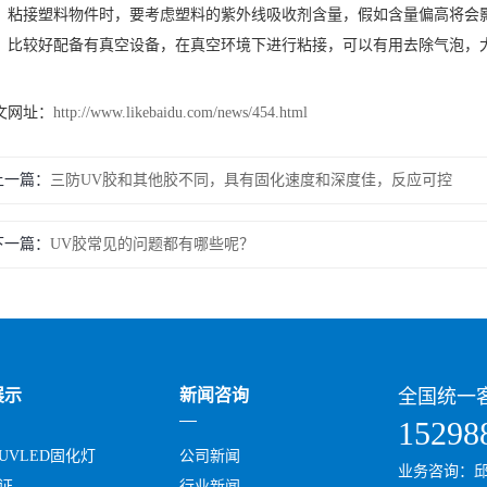
、粘接塑料物件时，要考虑塑料的紫外线吸收剂含量，假如含量偏高将会
，比较好配备有真空设备，在真空环境下进行粘接，可以有用去除气泡，
文网址：
http://www.likebaidu.com/news/454.html
上一篇：
三防UV胶和其他胶不同，具有固化速度和深度佳，反应可控
下一篇：
UV胶常见的问题都有哪些呢？
展示
新
闻咨询
全国统一
15298
UVLED固化灯
公司新闻
业务咨询：邱小姐
证
行业新闻