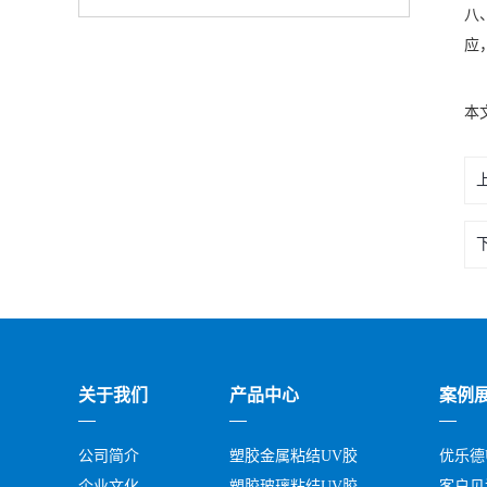
八
应
本
关
于我们
产
品中心
案
例
公司简介
塑胶金属粘结UV胶
优乐德
企业文化
塑胶玻璃粘结UV胶
客户见