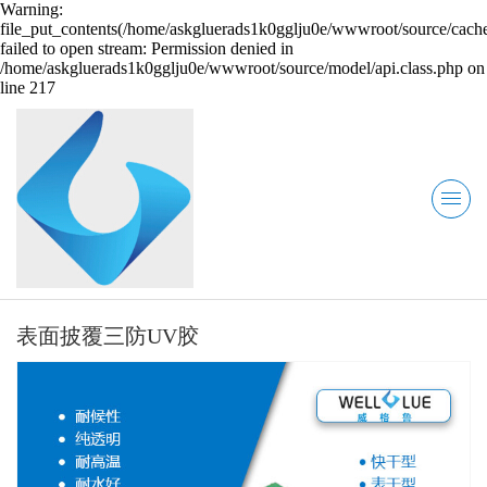
Warning:
file_put_contents(/home/askgluerads1k0gglju0e/wwwroot/source/cache
failed to open stream: Permission denied in
/home/askgluerads1k0gglju0e/wwwroot/source/model/api.class.php on
line 217
表面披覆三防UV胶