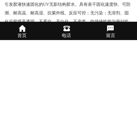
引发胶液快速固化的UV无影结构胶水。具有表干固化速度快、可防
潮、耐高温、耐高湿、抗紫外线、反应可控；无污染；无溶剂、固
化后胶膜高透明、不雾化、无白化、不变黄、电绝缘性能与密封性
能优异的特性，适合应用于自动化装配。粘接材料广泛，对各种电
首页
电话
留言
路板基材、玻璃、水晶、金属、塑料等材料有极高的附着力。对基
材无腐蚀、通过SGS、RoHS环保规范。
威格鲁表面披覆三防UV胶产品特点：
粘接材料广泛，对各种电路板基材、塑料、玻璃、金属等材料都有
极高的附着力。
胶水表层固化（表干）速度快，高功率紫外线灯照射下可迅速达到
表面脱粘效果。
柔韧性配方，可以对软性电路板及软性塑料进行披覆。
粘度低，具渗透性，可应用机械进行喷涂。
可防潮、耐高温、高湿、抗紫外线，产品在恶劣环境下性能保持稳
定。
可选择荧光效果配方，固化后用低功率紫外线灯在暗室照射胶层会