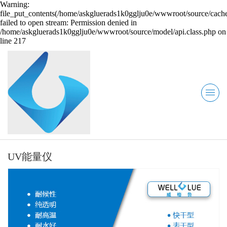
Warning:
file_put_contents(/home/askgluerads1k0gglju0e/wwwroot/source/cache
failed to open stream: Permission denied in
/home/askgluerads1k0gglju0e/wwwroot/source/model/api.class.php on
line 217
UV能量仪