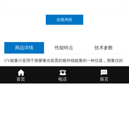
在线询价
商品详情
性能特点
技术参数
UV能量计是用于测量曝光装置的紫外线能量的一种仪器，测量仪的
主感器在测量仪的背面，测量范围为250~410纳米，测量时可直接显
示于
UV
能量计正面的显示屏上读出（单位：毫焦耳/平方厘米）。
首页
电话
留言
a． 打开ON开关，则LCD（显示屏）是显示为零。
b． 将UV能量计放置于曝光
UV
灯源附近,以其背面对准灯源（
UV
能
量计的能量感受器在背面）.
c． 直到
UV
能量计的显示屏上有测量显示，例如800毫焦耳/平方厘
米。(800mj/cm2)
d． 将显示屏的值记录或作为品质控制与实验参数，关掉
UV
能量计